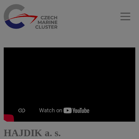
ÚVOD
O NÁS
ČLENOVÉ
KALENDÁ
Ř
HAJDIK a. s.