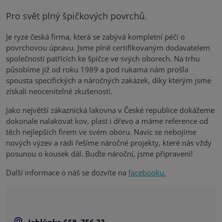
Pro svět plný špičkových povrchů.
PROJEKT
Je ryze česká firma, která se zabývá kompletní péčí o
povrchovou úpravu. Jsme plně certifikovaným dodavatelem
společností patřících ke špičce ve svých oborech. Na trhu
Y
působíme již od roku 1989 a pod rukama nám prošla
spousta specifických a náročných zakázek, díky kterým jsme
získali neocenitelné zkušenosti.
Jako největší zákaznická lakovna v České republice dokážeme
PARTNEŘI
dokonale nalakovat kov, plast i dřevo a máme reference od
těch nejlepších firem ve svém oboru. Navíc se nebojíme
nových výzev a rádi řešíme náročné projekty, které nás vždy
posunou o kousek dál. Buďte nároční, jsme připraveni!
KONTAKT
Další informace o náš se dozvíte na
facebooku.