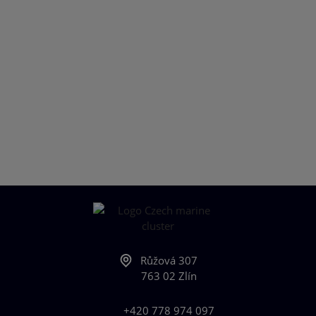
Růžová 307
763 02 Zlín
+420 778 974 097