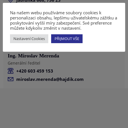
Jablůnka 668, 756 23
+420 571 410 840
Na našem webu používáme soubory cookies k
info@hajdik.com
personalizaci obsahu, lepšímu uživatelskému zážitku a
poskytování vyšší míry zabezpečení. Své preference
www.hajdik.com/
můžete kdykoliv změnit v nastavení.
Nastavení Cookies
PŘIJMOUT VŠE
Ing. Miroslav Merenda
Generální ředitel
+420 603 459 153
miroslav.merenda@hajdik.com